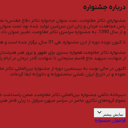
درباره جشنواره
پاس مجاهدت مردان و زنان اين سرزمين توليد شده بود تحت عنوان جشنو
و از سال 1390، به جشنواره سراسری تئاتر مقاومت، تغییر عنوان داد.
تا کنون نوزده دوره از اين جشنواره٬ طی 31 سال٬ برگزار شده است و هنرمندان عزیزی در این جشنواره خاطره‌سازی کرده‌اند و مخاطبان زیادی به تماشای آثار این رویداد نشسته‌اند.
جشنواره تئاتر مقاومت همواره بستری برای ظهور و بروز هنر هنرمندا
از شهادت سپهبد حاج قاسم سلیمانی تا شهادت کادر درمان در ایام پاندمی کرونا و از 7 اکتبر تا حوادث و فجا
نموده و در تاریخ ایران نقشی سلحشورانه و دلاورانه ایفا کرده‌اند.
عموم گروه‌های تئاتری حاضر در سراسر میهن سرفراز٬ با زبان فاخر هنرهای نمایشی، طنین‌انداز ندای حقیقت در جهان باشد.
نمایش بیشتر
فراخوان جشنواره