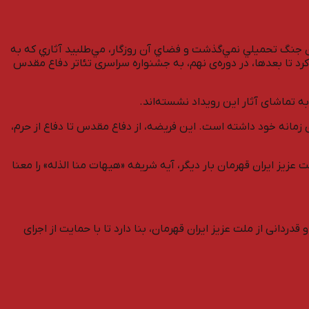
ل 1373، در حالي برگزار شد که چند سالي بيشتر از پايان جنگ تحميلي نمي‌گذشت و فضاي آن روزگار، مي‌طلبيد آثاري که به
د تا بعدها، در دوره‌ی نهم، به جشنواره سراسری تئاتر دفاع مقدس
زمانه خود داشته است. این فریضه، از دفاع مقدس تا دفاع از حرم،
اره بین‌المللی تئاتر مقاومت رسیده است که چند ماهی از دفاع مقدس ۱۲ روزه نمی‌گذرد و ملت عزیز ایران قهرمان بار دیگر، آیه شریفه «هیهات منا الذله» را معنا
امخ شهدای جنگ تحمیلی ۱۲ روزه با آمریکا و رژیم صهیونیستی و قدردانی از ملت عزیز ایران قهرمان، بنا دارد تا با حمایت از اجرای