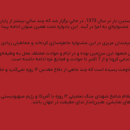
جشنواره‌ي تئاتر مقاومت، تحت عنوان «یادواره تئاتر دفاع مقدس» نخستين بار در سا
اره‌اي به اجرا در آيند. این یادواره تحت همین عنوان ادامه پیدا کر
ن متعهد این سرزمین بوده و در ایام و حوادث مختلف عمل به وظیفه‌ی 
یع غزه ادامه داشته است.
اکنون در حالی نوبت به بیستمین دوره از جشنو
دیبرخانه دائمی جشنواره بین‌المللی تئاتر مقاومت٬ ضمن پاسداشت مقام ش